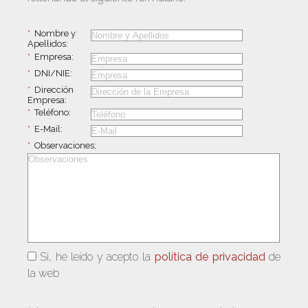
*
Nombre y
Apellidos:
*
Empresa:
*
DNI/NIE:
*
Dirección
Empresa:
*
Teléfono:
*
E-Mail:
*
Observaciones:
Si, he leído y acepto la
política de privacidad
de
la web