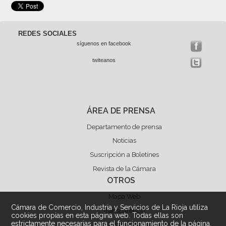
REDES SOCIALES
síguenos en facebook
twiteanos
ÁREA DE PRENSA
Departamento de prensa
Noticias
Suscripción a Boletínes
Revista de la Cámara
OTROS
Mapa Web
Cámara de Comercio, Industria y Servicios de La Rioja utiliza
Transparencia
cookies propias en esta página web. Todas ellas son
estrictamente necesarias para el funcionamiento de la página.
Canal Ético