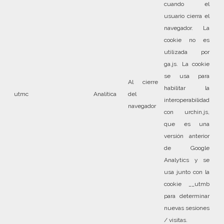
cuando el
usuario cierra el
navegador. La
cookie no es
utilizada por
ga.js. La cookie
se usa para
Al cierre
habilitar la
utmc
Analítica
del
interoperabilidad
navegador
con urchin.js,
que es una
versión anterior
de Google
Analytics y se
usa junto con la
cookie __utmb
para determinar
nuevas sesiones
/ visitas.