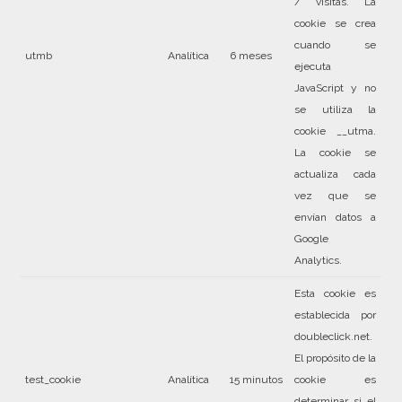
/ visitas. La
cookie se crea
cuando se
utmb
Analítica
6 meses
ejecuta
JavaScript y no
se utiliza la
cookie __utma.
La cookie se
actualiza cada
vez que se
envían datos a
Google
Analytics.
Esta cookie es
establecida por
doubleclick.net.
El propósito de la
test_cookie
Analítica
15 minutos
cookie es
determinar si el