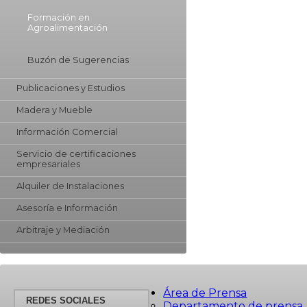
Formación en
Agroalimentación
Buzón de Sugerencias
Publicaciones y Estudios
Madera y Mueble
Información Comercial
Servicio de certificaciones
empresariales
Alquiler de Instalaciones
Asesoría e Información
Arbitraje y Mediación
Área de Prensa
REDES SOCIALES
Departamento de prensa