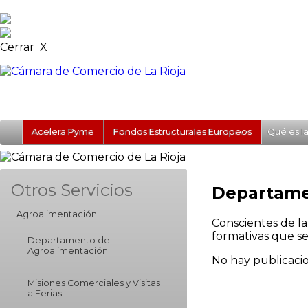
Cerrar X
Acelera Pyme
Fondos Estructurales Europeos
Qué es l
Otros Servicios
Departame
Agroalimentación
Conscientes de la
formativas que se
Departamento de
Agroalimentación
No hay publicacio
Misiones Comerciales y Visitas
a Ferias