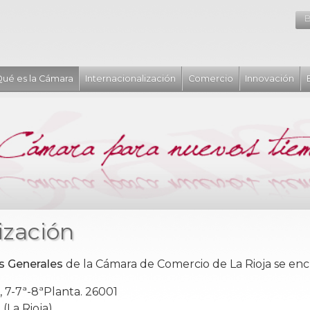
B
ué es la Cámara
Internacionalización
Comercio
Innovación
ización
as Generales
de la Cámara de Comercio de La Rioja se en
, 7-7ª-8ªPlanta. 26001
La Rioja)