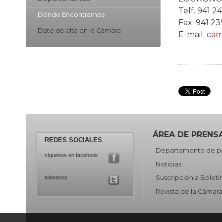
Telf. 941 2
Dónde Encontrarnos
Fax: 941 23
Date de alta en la Cámara
E-mail:
cam
ÁREA DE PRENS
REDES SOCIALES
Departamento de p
síguenos en facebook
Noticias
Suscripción a Boletí
twiteanos
Revista de la Cámar