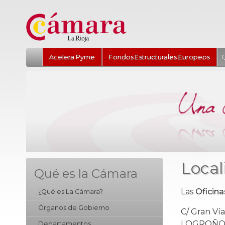
Acelera Pyme
Fondos Estructurales Europeos
Q
Local
Qué es la Cámara
Las
Oficin
¿Qué es La Cámara?
Órganos de Gobierno
C/ Gran Vía
LOGROÑO (
Departamentos