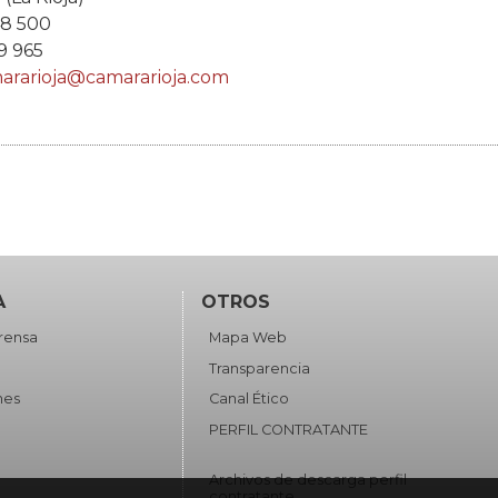
48 500
9 965
ararioja@camararioja.com
A
OTROS
rensa
Mapa Web
Transparencia
nes
Canal Ético
a
PERFIL CONTRATANTE
Archivos de descarga perfil
contratante