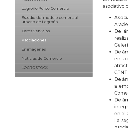
asociativo
Logroño Punto Comercio
Asoci
Estudio del modelo comercial
urbano de Logroño
Aracie
De ám
Otros Servicios
reali
Asociaciones
Galer
En imágenes
De ám
en zo
Noticias de Comercio
atrac
LOGROSTOCK
CENTE
De ám
a emp
Comer
De ám
integ
en el
La se
Asocia