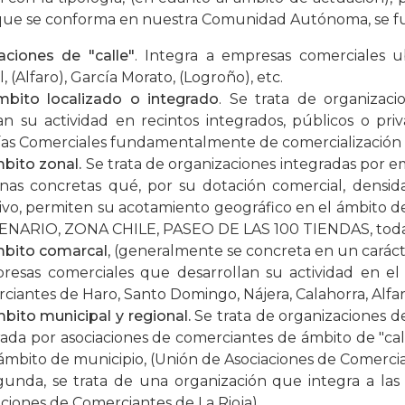
 que se conforma en nuestra Comunidad Autónoma, se fu
aciones de "calle"
. Integra a empresas comerciales u
l, (Alfaro), García Morato, (Logroño), etc.
bito localizado o integrado
. Se trata de organizac
zan su actividad en recintos integrados, públicos o pr
ías Comerciales fundamentalmente de comercialización d
bito zonal.
Se trata de organizaciones integradas por e
nas concretas qué, por su dotación comercial, densi
tivo, permiten su acotamiento geográfico en el ámbito 
NARIO, ZONA CHILE, PASEO DE LAS 100 TIENDAS, todas e
bito comarcal
, (generalmente se concreta en un carácte
resas comerciales que desarrollan su actividad en el 
ciantes de Haro, Santo Domingo, Nájera, Calahorra, Alfa
bito municipal y regional.
Se trata de organizaciones de
rada por asociaciones de comerciantes de ámbito de "call
 ámbito de municipio, (Unión de Asociaciones de Comerci
gunda, se trata de una organización que integra a las 
ciones de Comerciantes de La Rioja).