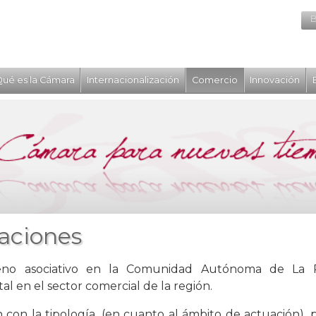
B
ué es la Cámara
Internacionalización
Comercio
Innovación
aciones
no asociativo en la Comunidad Autónoma de La Ri
l en el sector comercial de la región.
n con la tipología, (en cuanto al ámbito de actuación), 