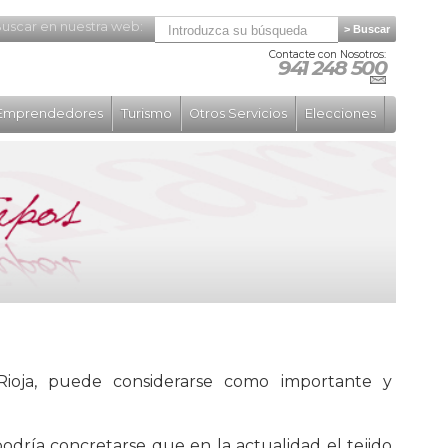
uscar en nuestra web:
Contacte con Nosotros:
941 248 500
Emprendedores
Turismo
Otros Servicios
Elecciones
oja, puede considerarse como importante y
podría concretarse que en la actualidad el tejido