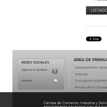
LISTAD
ÁREA DE PRENS
REDES SOCIALES
Departamento de p
síguenos en facebook
Noticias
Suscripción a Boletí
twiteanos
Revista de la Cámar
Cámara de Comercio, Industria y Servic
estrictamente necesarias para el func