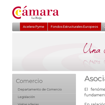
Acelera Pyme
Fondos Estructurales Europeos
Q
Asoci
Comercio
El fenóme
Departamento de Comercio
fundamenta
Legislación
En relació
Visitas a ferias