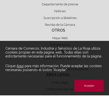
Departamento de prensa
Noticias
Suscripción a Boletínes
Revista de la Cámara
OTROS
Mapa Web
Transparencia
Cámara de Comercio, Industria y Servicios de La Rioja utiliza
Canal Ético
cookies propias en esta página web. Todas ellas son
estrictamente necesarias para el funcionamiento de la página.
PERFIL CONTRATANTE
Clique
Aquí
para más información. Puede aceptar las cookies
Archivos de descarga perfil contratante
necesarias pulsando el botón "Aceptar"
ÁREA LEGAL
Aviso Legal
Aceptar
Condiciones de Uso
Política de privacidad
Política de Cookies