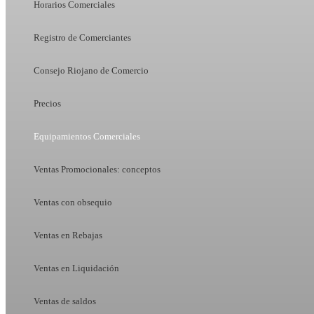
Horarios Comerciales
Registro de Comerciantes
Consejo Riojano de Comercio
Precios
Equipamientos Comerciales
Ventas Promocionales: conceptos
Ventas con obsequio
Ventas en Rebajas
Ventas en Liquidación
Ventas de saldos