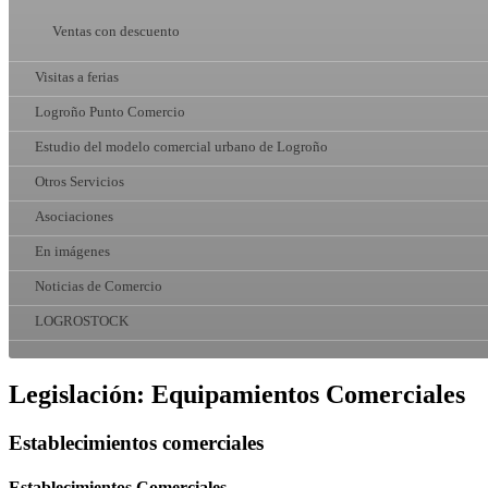
Ventas con descuento
Visitas a ferias
Logroño Punto Comercio
Estudio del modelo comercial urbano de Logroño
Otros Servicios
Asociaciones
En imágenes
Noticias de Comercio
LOGROSTOCK
Legislación: Equipamientos Comerciales
Establecimientos comerciales
Establecimientos Comerciales.