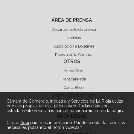
ÁREA DE PRENSA
Departamento de prensa
Noticias
Suscripción a Boletínes
Revista de la Cámara
OTROS
Mapa Web
Transparencia
Canal Ético
PERFIL CONTRATANTE
Cámara de Comercio, Industria y Servicios de La Rioja utiliza
cookies propias en esta página web. Todas ellas son
Archivos de descarga perfil contratante
estrictamente necesarias para el funcionamiento de la página.
ÁREA LEGAL
Clique
Aquí
para más información. Puede aceptar las cookies
Aviso Legal
necesarias pulsando el botón "Aceptar"
Condiciones de Uso