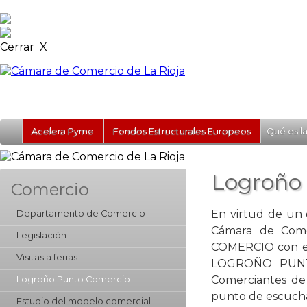
Cerrar X
Acelera Pyme
Fondos Estructurales Europeos
Qué es l
Logroño
Comercio
En virtud de un 
Departamento de Comercio
Cámara de Com
Legislación
COMERCIO con el 
Visitas a ferias
LOGROÑO PUNTO 
Comerciantes de
Logroño Punto Comercio
punto de escuch
Estudio del modelo comercial