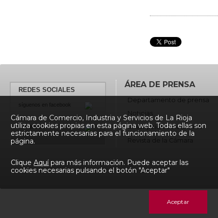
ÁREA DE PRENSA
REDES SOCIALES
Departamento de prensa
síguenos en facebook
Noticias
Cámara de Comercio, Industria y Servicios de La Rioja
utiliza cookies propias en esta página web. Todas ellas son
Suscripción a Boletínes
twiteanos
estrictamente necesarias para el funcionamiento de la
Revista de la Cámara
página.
Clique
Aquí
para más información. Puede aceptar las
cookies necesarias pulsando el botón "Aceptar"
Aceptar