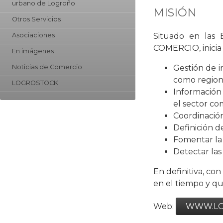
urbano de Logroño
MISIÓN
Otros Servicios
Situado en las 
Asociaciones
COMERCIO, inicia
En imágenes
Gestión de i
Noticias de Comercio
como regiona
LOGROSTOCK
Información 
el sector co
Coordinación
Definición d
Fomentar la 
Detectar las
En definitiva, 
en el tiempo y q
Web:
WWW.LO