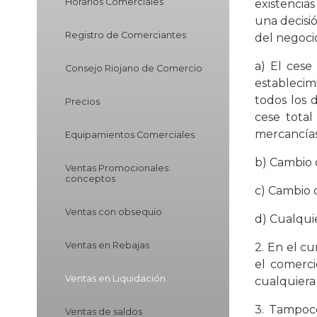
Horarios Comerciales
existencia
una decisió
Registro de Comerciantes
del negoci
a) El cese
Consejo Riojano de Comercio
establecimi
todos los 
Precios
cese total
mercancías 
Equipamientos Comerciales
b) Cambio 
Ventas Promocionales:
conceptos
c) Cambio d
Ventas con obsequio
d) Cualqui
Ventas en Rebajas
2. En el cu
el comerci
Ventas en Liquidación
cualquiera 
3. Tampoc
Ventas de saldos