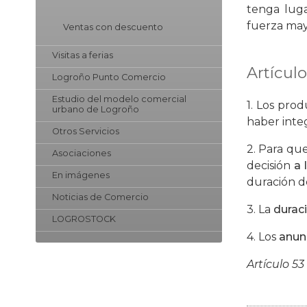
tenga luga
fuerza may
Ventas con descuento
Visitas a ferias
Artículo
Logroño Punto Comercio
Estudio del modelo comercial
1. Los pro
urbano de Logroño
haber integ
Otros Servicios
2. Para qu
Asociaciones
decisión
a 
En imágenes
duración d
Noticias de Comercio
3. La
durac
LOGROSTOCK
4. Los
anun
Artículo 53