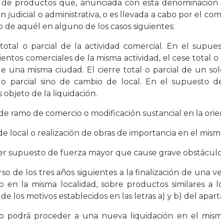
s de productos que, anunciada con esta denominación 
n judicial o administrativa, o es llevada a cabo por el c
o de aquél en alguno de los casos siguientes:
 total o parcial de la actividad comercial. En el supu
entos comerciales de la misma actividad, el cese total o
de una misma ciudad. El cierre total o parcial de un s
 o parcial sino de cambio de local. En el supuesto d
objeto de la liquidación.
de ramo de comercio o modificación sustancial en la orie
e local o realización de obras de importancia en el mism
er supuesto de fuerza mayor que cause grave obstáculo a
rso de los tres años siguientes a la finalización de una 
o en la misma localidad, sobre productos similares a l
de los motivos establecidos en las letras a) y b) del apar
o podrá proceder a una nueva liquidación en el mism