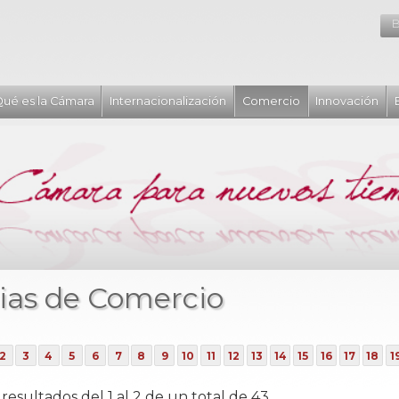
B
ué es la Cámara
Internacionalización
Comercio
Innovación
ias de Comercio
2
3
4
5
6
7
8
9
10
11
12
13
14
15
16
17
18
1
esultados del 1 al 2 de un total de 43