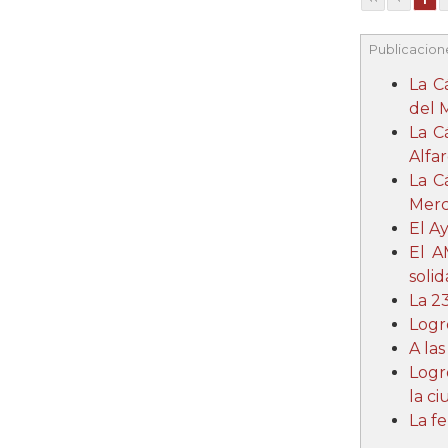
Publicacion
La C
del 
La C
Alfar
La C
Merc
El A
El A
soli
La 2
Logr
A la
Logr
la c
La f