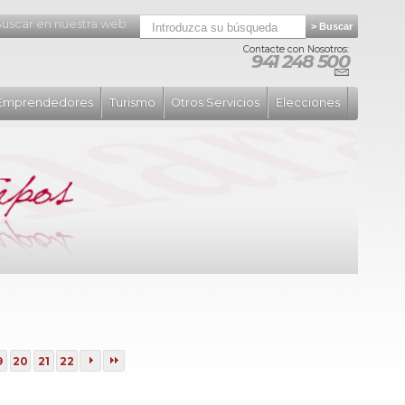
uscar en nuestra web:
Contacte con Nosotros:
941 248 500
Emprendedores
Turismo
Otros Servicios
Elecciones
9
20
21
22