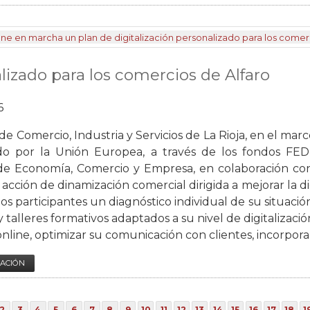
lizado para los comercios de Alfaro
6
e Comercio, Industria y Servicios de La Rioja, en el mar
ado por la Unión Europea, a través de los fondos FE
 de Economía, Comercio y Empresa, en colaboración co
cción de dinamización comercial dirigida a mejorar la digi
los participantes un diagnóstico individual de su situaci
 talleres formativos adaptados a su nivel de digitalizació
nline, optimizar su comunicación con clientes, incorporar
ACIÓN
2
3
4
5
6
7
8
9
10
11
12
13
14
15
16
17
18
1