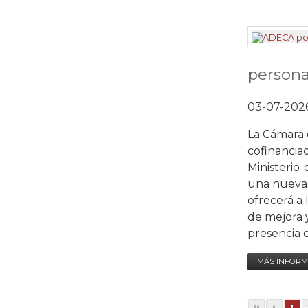
persona
03-07-202
La Cámara d
cofinanci
Ministerio
una nueva a
ofrecerá a 
de mejora y
presencia o
MÁS INFORM
1