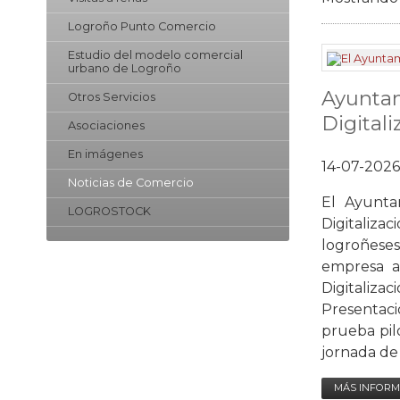
Logroño Punto Comercio
Estudio del modelo comercial
urbano de Logroño
Ayuntam
Otros Servicios
Digital
Asociaciones
En imágenes
14-07-2026
Noticias de Comercio
El Ayunta
LOGROSTOCK
Digitaliza
logroñeses
empresa ad
Digitaliza
Presentaci
prueba pil
jornada de h
MÁS INFORM