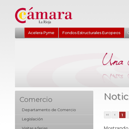
Acelera Pyme
Fondos Estructurales Europeos
Q
Notic
Comercio
Departamento de Comercio
1
Legislación
Mostrando r
Visitas a ferias