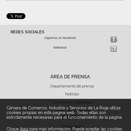
REDES SOCIALES
síguenos en facebook
twiteanos
ÁREA DE PRENSA
Departamento de prensa
Noticias
Suscripción a Boletínes
Cámara de Comercio, Industria y Servicios de La Rioja utiliza
Revista de la Cámara
cookies propias en esta página web. Todas ellas son
OTROS
estrictamente necesarias para el funcionamiento de la página.
Mapa Web
Clique
Aquí
para más información. Puede aceptar las cookies