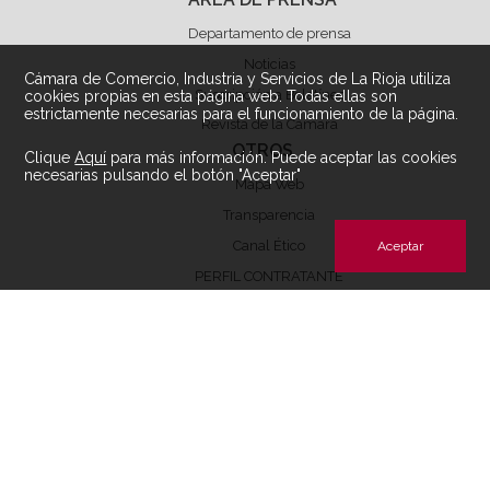
Departamento de prensa
Noticias
Cámara de Comercio, Industria y Servicios de La Rioja utiliza
Suscripción a Boletínes
cookies propias en esta página web. Todas ellas son
estrictamente necesarias para el funcionamiento de la página.
Revista de la Cámara
OTROS
Clique
Aquí
para más información. Puede aceptar las cookies
necesarias pulsando el botón "Aceptar"
Mapa Web
Transparencia
Canal Ético
Aceptar
PERFIL CONTRATANTE
Archivos de descarga perfil contratante
ÁREA LEGAL
Aviso Legal
Condiciones de Uso
Política de privacidad
Política de Cookies