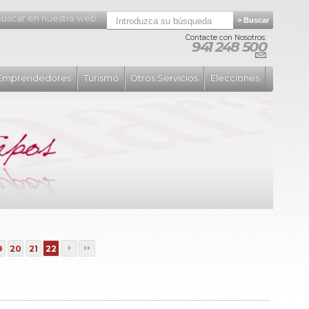
uscar en nuestra web:
Contacte con Nosotros:
941 248 500
Emprendedores
Turismo
Otros Servicios
Elecciones
9
20
21
22