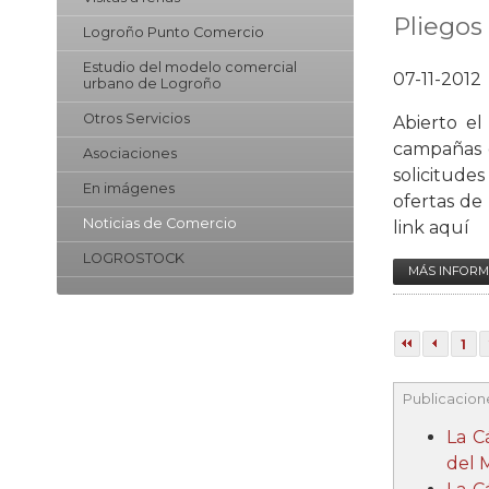
Pliegos
Logroño Punto Comercio
Estudio del modelo comercial
07-11-2012
urbano de Logroño
Otros Servicios
Abierto el
campañas d
Asociaciones
solicitude
En imágenes
ofertas de
Noticias de Comercio
link aquí
LOGROSTOCK
MÁS INFORM
1
Publicacion
La C
del 