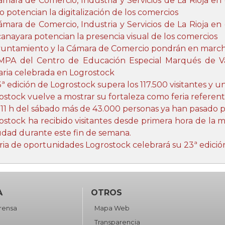
ámara de Comercio, Industria y Servicios de La Rioja en
o potencian la digitalización de los comercios
ámara de Comercio, Industria y Servicios de La Rioja en
anayara potencian la presencia visual de los comercios
yuntamiento y la Cámara de Comercio pondrán en marcha
MPA del Centro de Educación Especial Marqués de Val
daria celebrada en Logrostock
3ª edición de Logrostock supera los 117.500 visitantes y u
ostock vuelve a mostrar su fortaleza como feria referen
s 11 h del sábado más de 43.000 personas ya han pasado 
ostock ha recibido visitantes desde primera hora de la
iudad durante este fin de semana.
eria de oportunidades Logrostock celebrará su 23ª edició
A
OTROS
rensa
Mapa Web
Transparencia