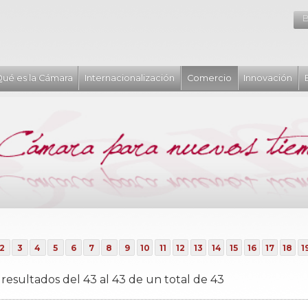
B
ué es la Cámara
Internacionalización
Comercio
Innovación
2
3
4
5
6
7
8
9
10
11
12
13
14
15
16
17
18
1
resultados del 43 al 43 de un total de 43