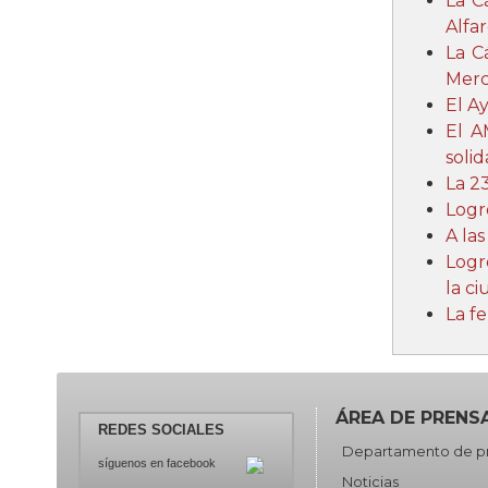
La C
Alfar
La C
Merc
El A
El A
soli
La 2
Logr
A la
Logr
la c
La f
ÁREA DE PRENS
REDES SOCIALES
Departamento de p
síguenos en facebook
Noticias