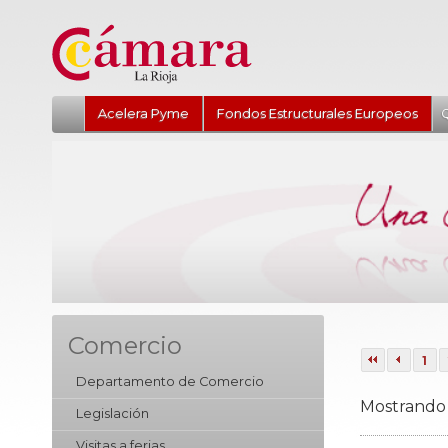
Acelera Pyme
Fondos Estructurales Europeos
Q
Comercio
1
Departamento de Comercio
Mostrando 
Legislación
Visitas a ferias