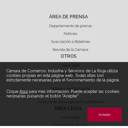
ÁREA DE PRENSA
Departamento de prensa
Noticias
Suscripción a Boletínes
Revista de la Cámara
OTROS
Mapa Web
Cámara de Comercio, Industria y Servicios de La Rioja utiliza
Transparencia
cookies propias en esta página web. Todas ellas son
estrictamente necesarias para el funcionamiento de la página.
Canal Ético
PERFIL CONTRATANTE
Clique
Aquí
para más información. Puede aceptar las cookies
necesarias pulsando el botón "Aceptar"
Archivos de descarga perfil contratante
ÁREA LEGAL
Aceptar
Aviso Legal
Condiciones de Uso