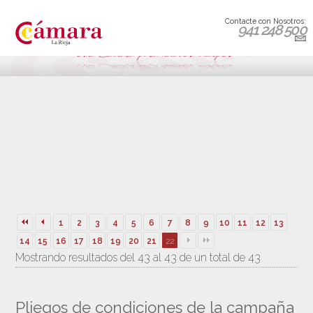
Contacte con Nosotros:
941 248 500
1
2
3
4
5
6
7
8
9
10
11
12
13
14
15
16
17
18
19
20
21
22
Mostrando resultados del 43 al 43 de un total de 43
Pliegos de condiciones de la campaña