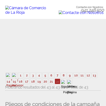
Contacte con Nosotros:
941 248 500
1
2
3
4
5
6
7
8
9
10
11
12
13
14
15
16
17
18
19
20
21
22
Mostrando resultados del 43 al 43 de un total de 43
Pliegos de condiciones de la campaña