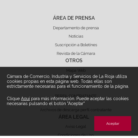
ÁREA DE PRENSA
Departamento de prensa
Noticias
Suscripción a Boletínes
Revista de la Cámara
OTROS
Mapa Web
Cámara de Comercio, Industria y Servicios de La Rioja utiliza
Transparencia
cookies propias en esta página web. Todas ellas son
estrictamente necesarias para el funcionamiento de la página.
Canal Ético
PERFIL CONTRATANTE
Clique
Aquí
para más información. Puede aceptar las cookies
necesarias pulsando el botón "Aceptar"
Archivos de descarga perfil contratante
ÁREA LEGAL
Aceptar
Aviso Legal
Condiciones de Uso