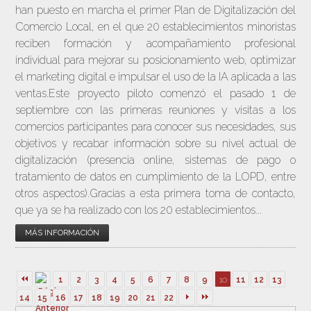
han puesto en marcha el primer Plan de Digitalización del
Comercio Local, en el que 20 establecimientos minoristas
reciben formación y acompañamiento profesional
individual para mejorar su posicionamiento web, optimizar
el marketing digital e impulsar el uso de la IA aplicada a las
ventas.Este proyecto piloto comenzó el pasado 1 de
septiembre con las primeras reuniones y visitas a los
comercios participantes para conocer sus necesidades, sus
objetivos y recabar información sobre su nivel actual de
digitalización (presencia online, sistemas de pago o
tratamiento de datos en cumplimiento de la LOPD, entre
otros aspectos).Gracias a esta primera toma de contacto,
que ya se ha realizado con los 20 establecimientos...
MÁS INFORMACIÓN
1
2
3
4
5
6
7
8
9
10
11
12
13
14
15
16
17
18
19
20
21
22