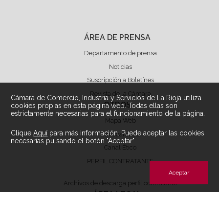
ÁREA DE PRENSA
Departamento de prensa
Noticias
Suscripción a Boletínes
Revista de la Cámara
Cámara de Comercio, Industria y Servicios de La Rioja utiliza
OTROS
cookies propias en esta página web. Todas ellas son
estrictamente necesarias para el funcionamiento de la página.
Mapa Web
Clique
Aquí
para más información. Puede aceptar las cookies
Transparencia
necesarias pulsando el botón "Aceptar"
Canal Ético
PERFIL CONTRATANTE
Aceptar
Archivos de descarga perfil contratante
ÁREA LEGAL
Aviso Legal