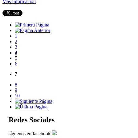
Más Información
1
2
3
4
5
6
7
8
9
10
Redes Sociales
síguenos en facebook