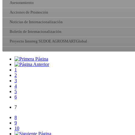
Asesoramiento
Acciones de Promoción
Noticias de Internacionalización
Boletín de Internacionalización
Proyecto Interreg SUDOE AGROSMARTGlobal
1
2
3
4
5
6
7
8
9
10