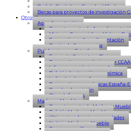
Premios Best Of Turismo del Vino
Red de Capitales y Grandes Viñedos
Becas para proyectos de investigación 
Otros Servicios
Agroalimentación
Departamento de Agroalimentaci
Misiones Comerciales y Visitas a Feri
Formación en Agroalimentación
Buzón de Sugerencias
Publicaciones y Estudios
Encuesta Coyuntura Riojana
Perspectivas económicas por CCAA
Informe económico anual
Boletín de situación económica
Indicador de confianza
Perspectivas económicas España-
Paneles de opinión
Otros Informes
Madera y Mueble
Departamento de Madera y Muebl
Boletín Madera y Mueble
Últimas tendencias y novedades
Noticias Madera y Mueble
Cursos específicos