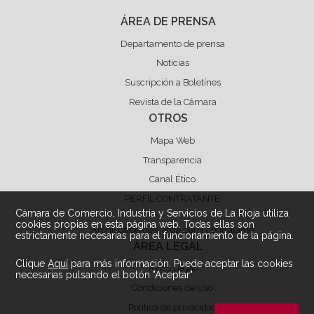
ÁREA DE PRENSA
Departamento de prensa
Noticias
Suscripción a Boletínes
Revista de la Cámara
OTROS
Mapa Web
Transparencia
Canal Ético
PERFIL CONTRATANTE
Cámara de Comercio, Industria y Servicios de La Rioja utiliza
cookies propias en esta página web. Todas ellas son
Archivos de descarga perfil contratante
estrictamente necesarias para el funcionamiento de la página.
ÁREA LEGAL
Clique
Aquí
para más información. Puede aceptar las cookies
Aviso Legal
necesarias pulsando el botón "Aceptar"
Condiciones de Uso
Política de privacidad