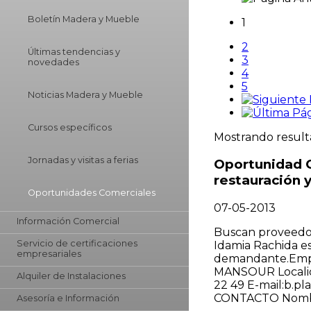
Boletín Madera y Mueble
1
2
Últimas tendencias y
3
novedades
4
5
Noticias Madera y Mueble
Cursos específicos
Mostrando resulta
Jornadas y visitas a ferias
Oportunidad C
restauración y
Oportunidades Comerciales
07-05-2013
Información Comercial
Buscan proveedore
Servicio de certificaciones
Idamia Rachida e
empresariales
demandante.Empr
MANSOUR Localida
Alquiler de Instalaciones
22 49 E-mail:b.
CONTACTO Nombr
Asesoría e Información