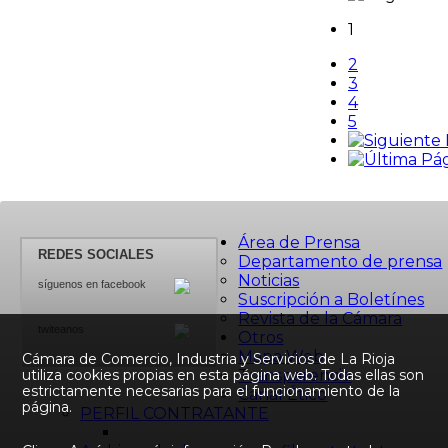
1
2
3
4
5
Área de Prensa
REDES SOCIALES
Departamento de prensa
Noticias
síguenos en facebook
Suscripción a Boletínes
Revista de la Cámara
twiteanos
Otros
Mapa Web
Cámara de Comercio, Industria y Servicios de La Rioja
utiliza cookies propias en esta página web. Todas ellas son
Transparencia
estrictamente necesarias para el funcionamiento de la
Canal Ético
página.
PERFIL CONTRATANTE