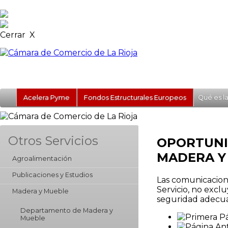
Cerrar X
Acelera Pyme
Fondos Estructurales Europeos
Qué es l
Otros Servicios
OPORTUNI
MADERA Y
Agroalimentación
Publicaciones y Estudios
Las comunicacione
Servicio, no excl
Madera y Mueble
seguridad adecua
Departamento de Madera y
Mueble