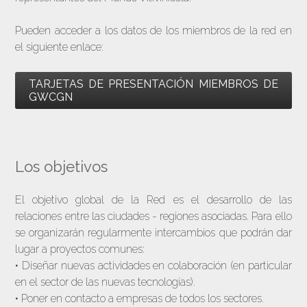
Pueden acceder a los datos de los miembros de la red en
el siguiente enlace:
TARJETAS DE PRESENTACIÓN MIEMBROS DE
GWCGN
Los objetivos
El objetivo global de la Red es el desarrollo de las
relaciones entre las ciudades - regiones asociadas. Para ello
se organizarán regularmente intercambios que podrán dar
lugar a proyectos comunes:
• Diseñar nuevas actividades en colaboración (en particular
en el sector de las nuevas tecnologías).
• Poner en contacto a empresas de todos los sectores.