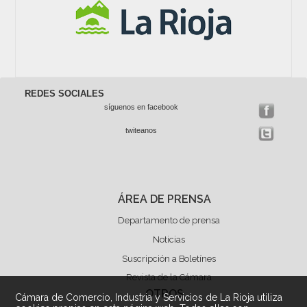
REDES SOCIALES
síguenos en facebook
twiteanos
ÁREA DE PRENSA
Departamento de prensa
Noticias
Suscripción a Boletínes
Revista de la Cámara
OTROS
Cámara de Comercio, Industria y Servicios de La Rioja utiliza