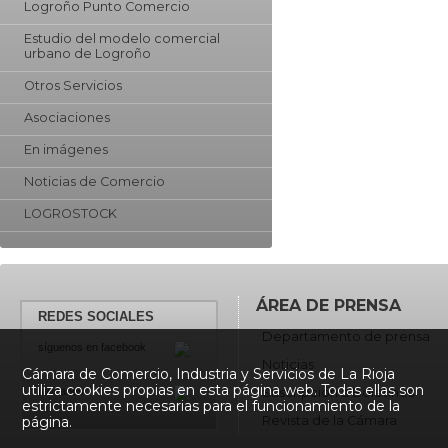
Logroño Punto Comercio
Estudio del modelo comercial
urbano de Logroño
Otros Servicios
Asociaciones
En imágenes
Noticias de Comercio
LOGROSTOCK
ÁREA DE PRENSA
REDES SOCIALES
Departamento de prensa
síguenos en facebook
Noticias
Cámara de Comercio, Industria y Servicios de La Rioja
utiliza cookies propias en esta página web. Todas ellas son
Suscripción a Boletínes
twiteanos
estrictamente necesarias para el funcionamiento de la
Revista de la Cámara
página.