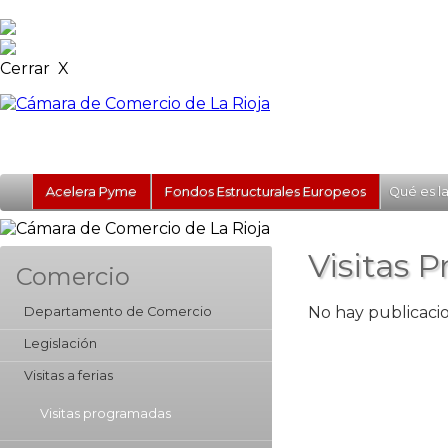
Cerrar X
Acelera Pyme
Fondos Estructurales Europeos
Qué es l
Visitas 
Comercio
No hay publicacio
Departamento de Comercio
Legislación
Visitas a ferias
Visitas programadas