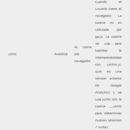
cuando el
usuario cierra el
navegador. La
cookie no es
utilizada por
ga.js. La cookie
se usa para
Al cierre
habilitar la
utmc
Analítica
del
interoperabilidad
navegador
con urchin.js,
que es una
versión anterior
de Google
Analytics y se
usa junto con la
cookie __utmb
para determinar
nuevas sesiones
/ visitas.