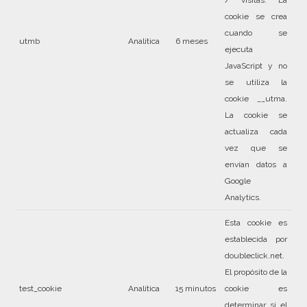
cookie se crea
cuando se
utmb
Analítica
6 meses
ejecuta
JavaScript y no
se utiliza la
cookie __utma.
La cookie se
actualiza cada
vez que se
envían datos a
Google
Analytics.
Esta cookie es
establecida por
doubleclick.net.
El propósito de la
test_cookie
Analítica
15 minutos
cookie es
determinar si el