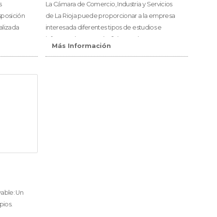
s
La Cámara de Comercio, Industria y Servicios
sposición
de La Rioja puede proporcionar a la empresa
alizada
interesada diferentes tipos de estudios e
informes de mercado: ficheros de empresas,
Más Información
informes comerciales, informes
geoposicionados, bases de datos
internacionales o informes sectoriales para
conocer a fondo el sector empresarial para
poder aumentar así su competitividad
conociendo mejor el entorno.
vable: Un
pios.