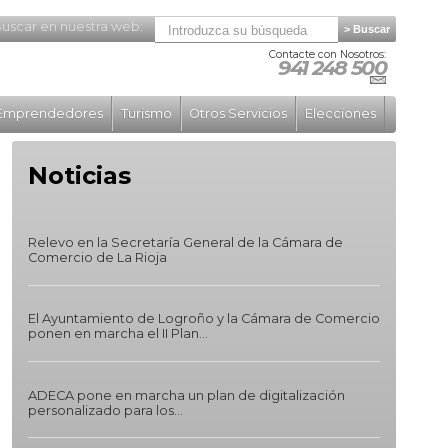
uscar en nuestra web:
Contacte con Nosotros:
941 248 500
Emprendedores
Turismo
Otros Servicios
Elecciones
Noticias
Relevo en la Secretaría General de la Cámara de
Comercio de La Rioja
El Ayuntamiento de Logroño y la Cámara de Comercio
ponen en marcha el II Plan...
ADECA pone en marcha un plan de digitalización
personalizado para los...