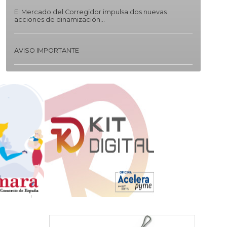
El Mercado del Corregidor impulsa dos nuevas
acciones de dinamización...
AVISO IMPORTANTE