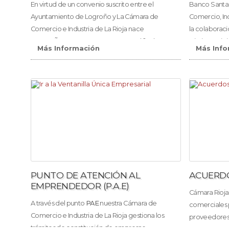
En virtud de un convenio suscrito entre el
Banco Santan
Ayuntamiento de Logroño y La Cámara de
Comercio, Ind
Comercio e Industria de La Rioja nace
la colaborac
LOGROÑO PUNTO COMERCIO con el fin de
Diario La Rio
Más Información
Más Info
potenciar y difundir el comercio minorista
Premio Pyme
urbano. LOGROÑO PUNTO COMERCIO quiere
ser un espacio abierto para los comerciantes y
las Asociaciones de Comerciantes de la Capital
Riojana. Un PUNTO de Encuentro para el
comercio logroñés, un PUNTO de apoyo, un
PUNTO de escucha.
PUNTO DE ATENCIÓN AL
ACUERD
EMPRENDEDOR (P.A.E)
Cámara Rioja
A través del punto
PAE
nuestra Cámara de
comerciales 
Comercio e Industria de La Rioja gestiona los
proveedores 
trámites de constitución de empresas,