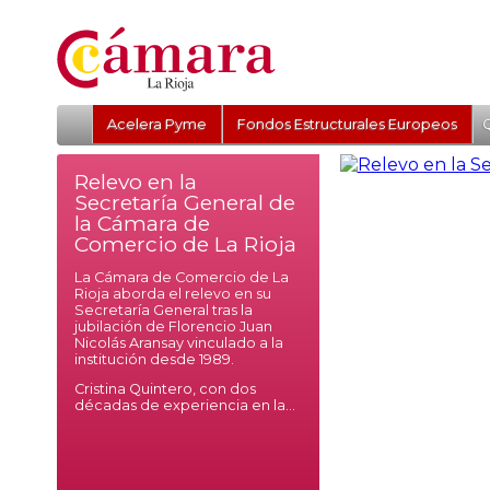
Acelera Pyme
Fondos Estructurales Europeos
Q
Relevo en la
Secretaría General de
la Cámara de
Comercio de La Rioja
La Cámara de Comercio de La
Rioja aborda el relevo en su
Secretaría General tras la
jubilación de Florencio Juan
Nicolás Aransay vinculado a la
institución desde 1989.
Cristina Quintero, con dos
décadas de experiencia en la...