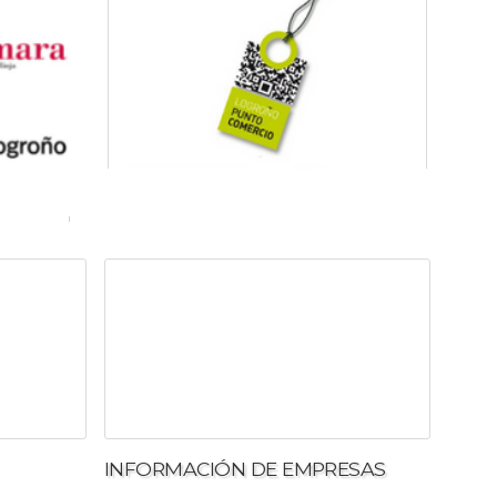
Más Información
tock, en
e semana
INFORMACIÓN DE EMPRESAS