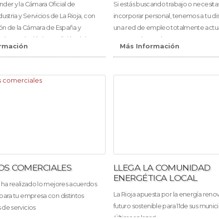
der y la Cámara Oficial de
Si estás buscando trabajo o necesita
ustria y Servicios de La Rioja, con
incorporar personal, tenemos a tu di
ión de la Cámara de España y
una red de empleo totalmente actu
ja, lanzan la décima edición del
que puede ayudarte.
rmación
Más Información
 del Año.
OS COMERCIALES
LLEGA LA COMUNIDAD
ENERGÉTICA LOCAL
 ha realizado lo mejores acuerdos
La Rioja apuesta por la energía reno
para tu empresa con distintos
futuro sostenible para 11de sus munici
de servicios
¡Últimas plazas!