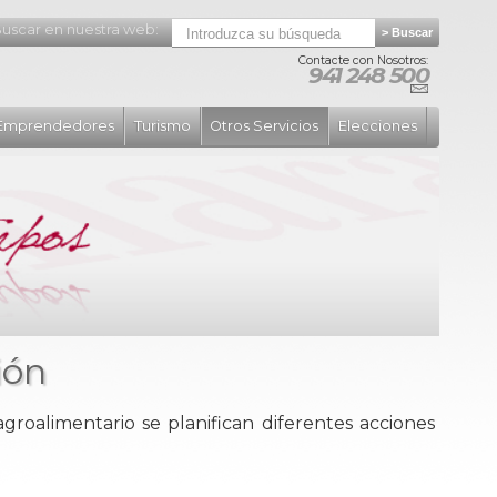
uscar en nuestra web:
Contacte con Nosotros:
941 248 500
Emprendedores
Turismo
Otros Servicios
Elecciones
ión
groalimentario se planifican diferentes acciones