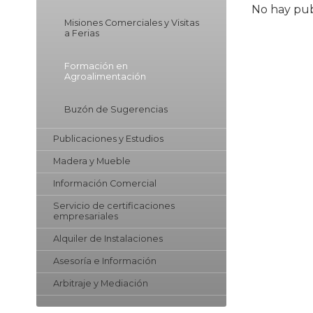
No hay pub
Misiones Comerciales y Visitas
a Ferias
Formación en
Agroalimentación
Buzón de Sugerencias
Publicaciones y Estudios
Madera y Mueble
Información Comercial
Servicio de certificaciones
empresariales
Alquiler de Instalaciones
Asesoría e Información
Arbitraje y Mediación