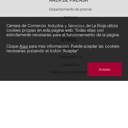
ÁREA DE PRENSA
Departamento de prensa
Noticias
Suscripción a Boletínes
Cámara de Comercio, Industria y Servicios de La Rioja utiliza
cookies propias en esta página web. Todas ellas son
Revista de la Cámara
estrictamente necesarias para el funcionamiento de la página.
OTROS
Clique
Aquí
para más información. Puede aceptar las cookies
Mapa Web
necesarias pulsando el botón "Aceptar"
Transparencia
Canal Ético
Aceptar
PERFIL CONTRATANTE
Archivos de descarga perfil contratante
ÁREA LEGAL
Aviso Legal
Condiciones de Uso
Política de privacidad
Política de Cookies