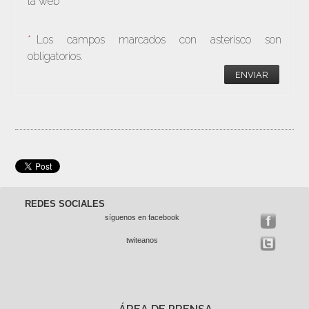
la web
*
Los campos marcados con asterisco son
obligatorios.
ENVIAR
REDES SOCIALES
síguenos en facebook
twiteanos