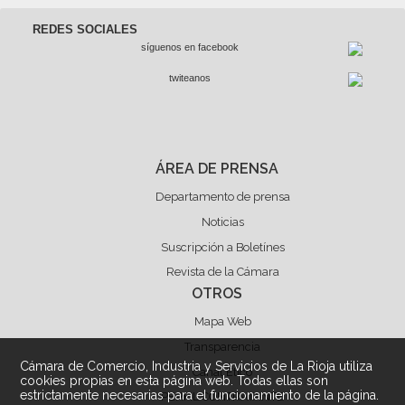
REDES SOCIALES
síguenos en facebook
twiteanos
ÁREA DE PRENSA
Departamento de prensa
Noticias
Suscripción a Boletínes
Revista de la Cámara
OTROS
Mapa Web
Transparencia
Cámara de Comercio, Industria y Servicios de La Rioja utiliza
Canal Ético
cookies propias en esta página web. Todas ellas son
estrictamente necesarias para el funcionamiento de la página.
PERFIL CONTRATANTE