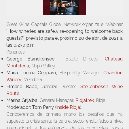
Great Wine Capitals Global Network organiza el Webinar
"How wineries are safely re-opening to welcome back
guests?"
previsto para el próximo
20 de abril de 2021 a
las 05:30 p.m.
Ponentes:
George Blanckensee ,
Estate Director,
Chateau
Montelena
, Napa Valley
María Lorena Cepparo,
Hospitality Manager,
Chandon
Winery
, Mendoza
Elmarie Rabe,
General Director,
Stellenbosch Wine
Route
Marina Grijalba,
General Manager,
Riojatrek
, Rioja
Moderador: Tom Perry
(
Inside Rioja
).
Conoceremos de primera mano los desafíos que ha
supuesto la crisis sanitaria para el sector enoturístico a nivel
internacional y los esfuerzos de las principales zonas