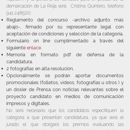
demarcación de La Rioja será: Cristina Quintero, teléfono
941 248500:
Reglamento del concurso -archivo adjunto más
abajo-, firmado por su representante legal con
aceptación de condiciones y selección de la categoría.
Formulario on line cumplimentado a través del
siguiente
enlace
.
Memoria en formato pdf de defensa de la
candidatura.
2 fotografías en alta resolución.
Opcionalmente se podrán aportar documentos
promocionales (folletos, vídeos, fotografías u otros ) y
un dosier de Prensa con noticias relevantes sobre el
proyecto candidato en medios de comunicación
impresos y digitales.
No será necesario que los candidatos especifiquen la
categoría a que presentan candidatura, ya que será el
jurado el que otorgará los premios evaluando las