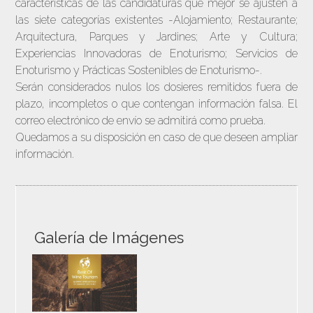
características de las candidaturas que mejor se ajusten a
las siete categorías existentes -Alojamiento; Restaurante;
Arquitectura, Parques y Jardines; Arte y Cultura;
Experiencias Innovadoras de Enoturismo; Servicios de
Enoturismo y Prácticas Sostenibles de Enoturismo-.
Serán considerados nulos los dosieres remitidos fuera de
plazo, incompletos o que contengan información falsa. El
correo electrónico de envío se admitirá como prueba.
Quedamos a su disposición en caso de que deseen ampliar
información.
Galería de Imágenes