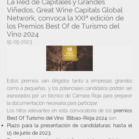
La Red de Capitales y Grandes
Viñedos, Great Wine Capitals Global
Network, convoca la XXIª edición de
los Premios Best Of de Turismo del
Vino 2024
15-05-2023
Estos premios van dirigidos tanto a empresas grandes
como a pequeñas, y los potenciales candidatos podrán ser
asesorados por un técnico de Cámara Rioja para preparar
la documentación necesaria para participar.
Los hitos relevantes en esta convocatoria de los
premios
Best Of Turismo del Vino Bilbao-Rioja 2024
son:
Plazo para la presentación de candidaturas:
hasta el
15 de junio de 2023.