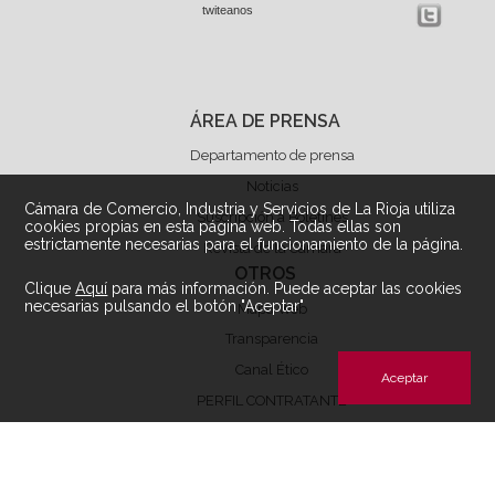
twiteanos
ÁREA DE PRENSA
Departamento de prensa
Noticias
Cámara de Comercio, Industria y Servicios de La Rioja utiliza
Suscripción a Boletínes
cookies propias en esta página web. Todas ellas son
estrictamente necesarias para el funcionamiento de la página.
Revista de la Cámara
OTROS
Clique
Aquí
para más información. Puede aceptar las cookies
necesarias pulsando el botón "Aceptar"
Mapa Web
Transparencia
Canal Ético
Aceptar
PERFIL CONTRATANTE
Archivos de descarga perfil contratante
ÁREA LEGAL