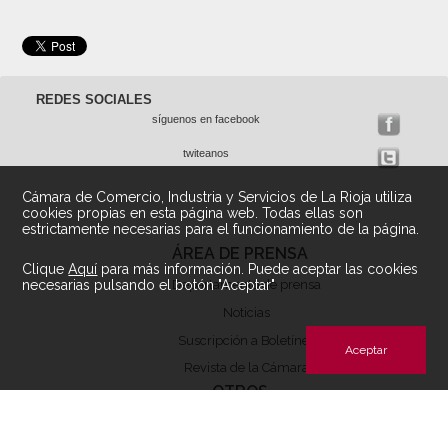
REDES SOCIALES
síguenos en facebook
twiteanos
Cámara de Comercio, Industria y Servicios de La Rioja utiliza
cookies propias en esta página web. Todas ellas son
estrictamente necesarias para el funcionamiento de la página.
ÁREA DE PRENSA
Clique
Aquí
para más información. Puede aceptar las cookies
necesarias pulsando el botón "Aceptar"
Departamento de prensa
Noticias
Suscripción a Boletínes
Aceptar
Revista de la Cámara
OTROS
Mapa Web