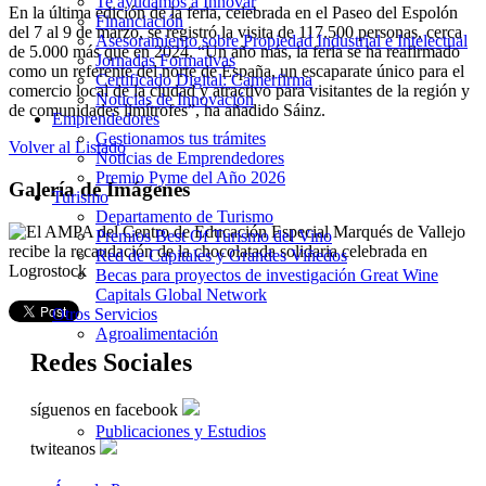
Te ayudamos a Innovar
En la última edición de la feria, celebrada en el Paseo del Espolón
Financiación
del 7 al 9 de marzo, se registró la visita de 117.500 personas, cerca
Asesoramiento sobre Propiedad Industrial e Intelectual
de 5.000 más que en 2024. “Un año más, la feria se ha reafirmado
Jornadas Formativas
como un referente del norte de España, un escaparate único para el
Certificado Digital: Camerfirma
comercio local de la ciudad y atractivo para visitantes de la región y
Noticias de Innovación
de comunidades limítrofes”, ha añadido Sáinz.
Emprendedores
Gestionamos tus trámites
Volver al Listado
Noticias de Emprendedores
Premio Pyme del Año 2026
Galería de Imágenes
Turismo
Departamento de Turismo
Premios Best Of Turismo del Vino
Red de Capitales y Grandes Viñedos
Becas para proyectos de investigación Great Wine
Capitals Global Network
Otros Servicios
Agroalimentación
Redes Sociales
síguenos en facebook
Publicaciones y Estudios
twiteanos