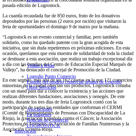
pasada edición de Logrostock.
La cuantía recaudada fue de 850 euros, fruto de los donativos
depositados por las personas (2 euros por ración) que visitaron la
feria de oportunidades el domingo 9 de marzo por la mañana.
“Logrostock es un evento comercial y familiar, pero también
solidario, como ha quedado patente con la gran acogida de esta
iniciativa, que sin duda repetiremos en próximas ediciones. En esta
ocasión, queríamos que esta muestra de solidaridad de toda la ciudad
se destinase a esta asociación, que realiza un trabajo excepcional día
a día con las familias del Centro de Educación Especial Marqués de
Visitas a ferias
Vallejo”, ha destacado el concejal de Promoción de la Ciudad.
Logroño Punto Comercio
En este sentido, más allá de las 162 casetas en la que 121 comercios
Estudio del modelo comercial urbano de Logroño
minoristas de la ciudad ofrecían sus productos, Logrostock contaba
Otros Servicios
con un stand para dar a conocer la existencia y las acciones que
realizan diferentes fundaciones, asociaciones y oenegés. De este
modo, durante los tres días de feria Logrostock contó con la
participación de varias las entidades que conforman el CERMI
Asociaciones
(Comité de Representantes de Personas con Discapacidad de La
En imágenes
Rioja), la Asociación Española contra el Cáncer, la Asociación
Noticias de Comercio
Protectora de Animales, la Asociación de Familias Numerosas y la
LOGROSTOCK
Asociación Ucrania-Rioja.
Innovación