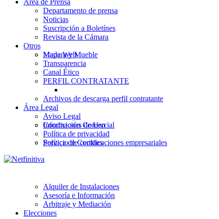
Área de Prensa
Departamento de prensa
Noticias
Suscripción a Boletínes
Revista de la Cámara
Otros
Madera y Mueble
Mapa Web
Transparencia
Canal Ético
PERFIL CONTRATANTE
Archivos de descarga perfil contratante
Área Legal
Aviso Legal
Información Comercial
Condiciones de Uso
Política de privacidad
Servicio de certificaciones empresariales
Política de Cookies
Alquiler de Instalaciones
Asesoría e Información
Arbitraje y Mediación
Elecciones