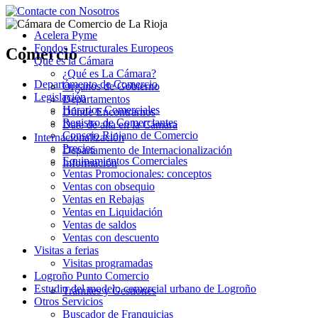
Acelera Pyme
Fondos Estructurales Europeos
Comercio
Qué es la Cámara
¿Qué es La Cámara?
Departamento de Comercio
Órganos de Gobierno
Legislación
Departamentos
Horarios Comerciales
Dónde Encontrarnos
Registro de Comerciantes
Date de alta en la Cámara
Consejo Riojano de Comercio
Internacionalización
Precios
Departamento de Internacionalización
Equipamientos Comerciales
Información
Ventas Promocionales: conceptos
Ventas con obsequio
Ventas en Rebajas
Ventas en Liquidación
Ventas de saldos
Ventas con descuento
Visitas a ferias
Visitas programadas
Logroño Punto Comercio
Estudio del modelo comercial urbano de Logroño
Trámites y Gestiones
Otros Servicios
Buscador de Franquicias